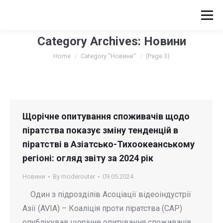
Category Archives:
Новини
You are here:
Home
Category "Новини"
(Page 3)
Щорічне опитування споживачів щодо
піратства показує зміну тенденцій в
піратстві в Азіатсько-Тихоокеанському
регіоні: огляд звіту за 2024 рік
Новини
By
moderouter
09.05.2024
Один з підрозділів Асоціації відеоіндустрії
Азії (AVIA) – Коаліція проти піратства (CAP)
опублікував щорічне опитування споживачів