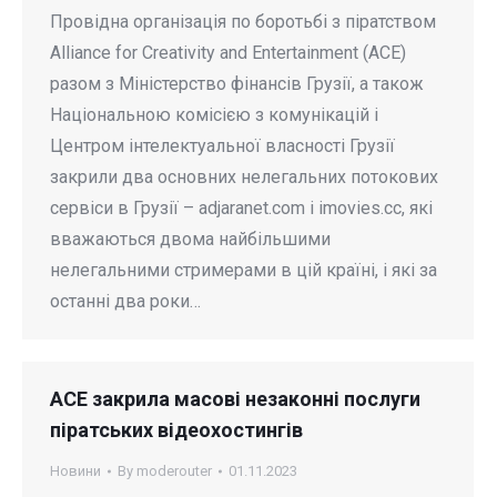
Провідна організація по боротьбі з піратством
Alliance for Creativity and Entertainment (ACE)
разом з Міністерство фінансів Грузії, а також
Національною комісією з комунікацій і
Центром інтелектуальної власності Грузії
закрили два основних нелегальних потокових
сервіси в Грузії – аdjaranet.com і imovies.cc, які
вважаються двома найбільшими
нелегальними стримерами в цій країні, і які за
останні два роки…
ACE закрила масові незаконні послуги
піратських відеохостингів
Новини
By
moderouter
01.11.2023