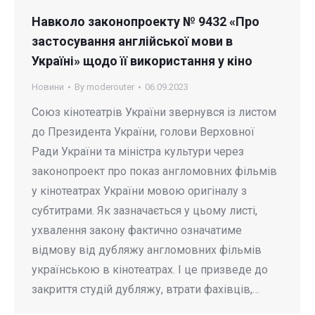
Навколо законопроекту № 9432 «Про
застосування англійської мови в
Україні» щодо її використання у кіно
Новини
By
moderouter
06.09.2023
Союз кінотеатрів України звернувся із листом
до Президента України, голови Верховної
Ради України та міністра культури через
законопроект про показ англомовних фільмів
у кінотеатрах України мовою оригіналу з
субтитрами. Як зазначається у цьому листі,
ухвалення закону фактично означатиме
відмову від дубляжу англомовних фільмів
українською в кінотеатрах. І це призведе до
закриття студій дубляжу, втрати фахівців,…