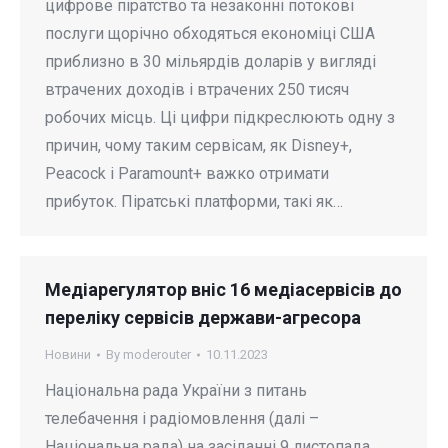
цифрове піратство та незаконні потокові
послуги щорічно обходяться економіці США
приблизно в 30 мільярдів доларів у вигляді
втрачених доходів і втрачених 250 тисяч
робочих місць. Ці цифри підкреслюють одну з
причин, чому таким сервісам, як Disney+,
Peacock і Paramount+ важко отримати
прибуток. Піратські платформи, такі як…
Медіарегулятор вніс 16 медіасервісів до
переліку сервісів держави-агресора
Новини
By
moderouter
10.11.2023
Національна рада України з питань
телебачення і радіомовлення (далі –
Національна рада) на засіданні 9 листопада