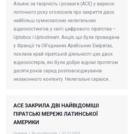
Альянс за творчість і розваги (ACE) у вересні
поточного року оголосила про закриття двох
найбільш сумнозвісних нелегальних
відеохостингов у світі цифрового піратства –
Uptobox і Uptostream. Акція, що була проведена
у Франції та Об’єднаних Арабських Еміратах,
поклала край піратській діяльності цих двох
відеохостерів, які були добре відомі протягом
десяти років серед розповсюджувачів
незаконного контенту. Нелегальні сервіси…
ACE ЗАКРИЛА ДВІ НАЙВІДОМІШІ
ПІРАТСЬКІ МЕРЕЖІ ЛАТИНСЬКОЇ
АМЕРИКИ
Новини
By
moderouter
01.11.2023