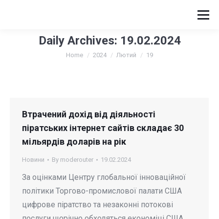
Daily Archives:
19.02.2024
You are here:
Home
2024
Лютий
19
Втрачений дохід від діяльності
піратських інтернет сайтів складає 30
мільярдів доларів на рік
Новини
By
moderouter
19.02.2024
За оцінками Центру глобальної інноваційної
політики Торгово-промислової палати США
цифрове піратство та незаконні потокові
послуги щорічно обходяться економіці США