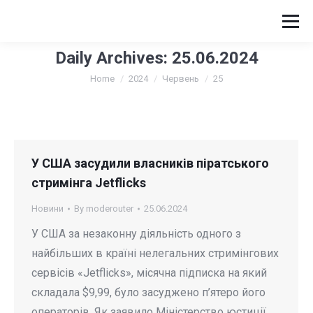
Daily Archives:
25.06.2024
You are here:
Home
2024
Червень
25
У США засудили власників піратського
стримінга Jetflicks
Новини
By
moderouter
25.06.2024
У США за незаконну діяльність одного з
найбільших в країні нелегальних стримінгових
сервісів «Jetflicks», місячна підписка на який
складала $9,99, було засуджено п’ятеро його
операторів. Як заявило Міністерство юстиції