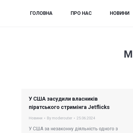
ГОЛОВНА
ПРО НАС
НОВИНИ
M
У США засудили власників
піратського стримінга Jetflicks
Новини
By
moderouter
25.06.2024
У США за незаконну діяльність одного з