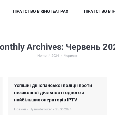
ПІРАТСТВО В КІНОТЕАТРАХ
ПІРАТСТВО В І
onthly Archives:
Червень 20
You are here:
Home
2024
Червень
Успішні дії іспанської поліції проти
незаконної діяльності одного з
найбільших операторів IPTV
Новини
By
moderouter
25.06.2024