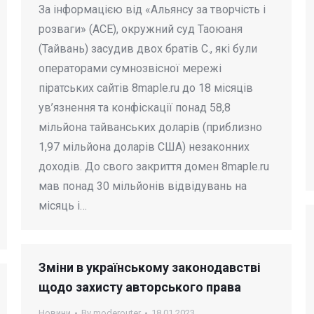
За інформацією від «Альянсу за творчість і
розваги» (ACE), окружний суд Таоюаня
(Тайвань) засудив двох братів С., які були
операторами сумнозвісної мережі
піратських сайтів 8maple.ru до 18 місяців
ув’язнення та конфіскації понад 58,8
мільйона тайванських доларів (приблизно
1,97 мільйона доларів США) незаконних
доходів. До свого закриття домен 8maple.ru
мав понад 30 мільйонів відвідувань на
місяць і…
Зміни в українському законодавстві
щодо захисту авторського права
Новини
By
moderouter
18.01.2023