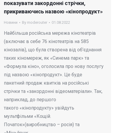
показувати закордонні стрічки,
прикриваючись назвою «кінопродукт»
Новини
By
moderouter
01.08.2022
Найбільша російська мережа кінотеатрів
(включає в себе 76 кінотеатрів на 585
кінозалів), що була створена від об’єднання
таких кіномереж, як «Синема парк» та
«Формула кіно», оголосила про нову послугу
під назвою «кінопродукт». Це буде
пакетний продаж квитків на російські
стрічки та «закордонні відеоматеріали». Так,
наприклад, до першого
такого «кінопродукту» увійдуть
мультфільми «Кощій.
Початок»(виробництво – росія) та
«Міньйони:…