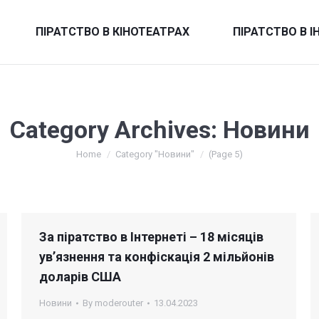
ПІРАТСТВО В КІНОТЕАТРАХ
ПІРАТСТВО В І
Category Archives:
Новини
You are here:
Home
Category "Новини"
(Page 5)
За піратство в Інтернеті – 18 місяців
ув’язнення та конфіскація 2 мільйонів
доларів США
Новини
By
moderouter
13.04.2023