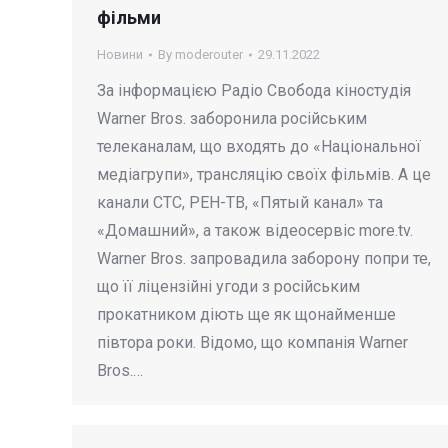
фільми
Новини
By
moderouter
29.11.2022
За інформацією Радіо Свобода кіностудія
Warner Bros. заборонила російським
телеканалам, що входять до «Національної
медіагрупи», трансляцію своїх фільмів. А це
канали СТС, РЕН-ТВ, «Пятый канал» та
«Домашний», а також відеосервіс more.tv.
Warner Bros. запровадила заборону попри те,
що її ліцензійні угоди з російським
прокатником діють ще як щонайменше
півтора роки. Відомо, що компанія Warner
Bros.…