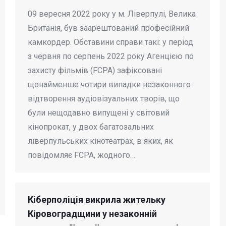
09 вересня 2022 року у м. Ліверпулі, Велика
Британія, був заарештований професійний
камкордер. Обставини справи такі: у період
з червня по серпень 2022 року Агенцією по
захисту фільмів (FCPA) зафіксовані
щонайменше чотири випадки незаконного
відтворення аудіовізуальних творів, що
були нещодавно випущені у світовий
кінопрокат, у двох багатозальних
ліверпульських кінотеатрах, в яких, як
повідомляє FCPA, жодного…
Кіберполіція викрила жительку
Кіровоградщини у незаконній