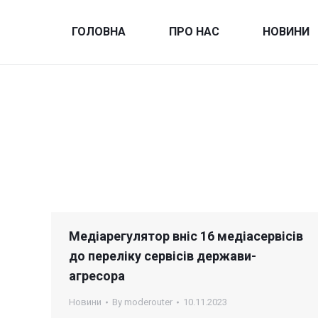
ГОЛОВНА
ПРО НАС
НОВИНИ
Медіарегулятор вніс 16 медіасервісів
до переліку сервісів держави-
агресора
Новини
By
moderouter
10.11.2023