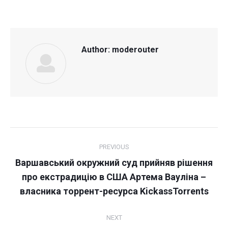
Author:
moderouter
Post
PREVIOUS
navigation
Варшавський окружний суд прийняв рішення
Previous
про екстрадицію в США Артема Вауліна –
post:
власника торрент-ресурса KickassTorrents
NEXT