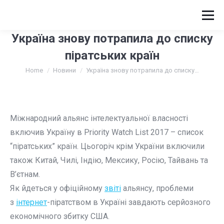
Україна знову потрапила до списку
піратських країн
You are here:
Home
Новини
Україна знову потрапила до списку…
Міжнародний альянс інтелектуальної власності
включив Україну в Priority Watch List 2017 – список
“піратських” країн. Цьогоріч крім України включили
також Китай, Чилі, Індію, Мексику, Росію, Тайвань та
В’єтнам.
Як йдеться у офіційному
звіті
альянсу, проблеми
з
інтернет
-піратством в Україні завдають серйозного
економічного збитку США.