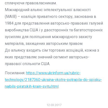
сплачуючи правовласникам.
Міжнародний альянс інтелектуальної власності
(МАІВ) – коаліція приватного сектору, заснована в
1984 для представлення авторсько-правових галузей
виробництва США і у двосторонніх та багатосторонніх
зусиллях для поліпшення міжнародного захисту
матеріалів, захищених авторським правом.
До альянсу входить сім торгових асоціацій, кожна з
яких представляє значний сегмент авторсько-
правової спільноти США.
Посилання:
https://www.ukrinform.ua/rubric-
technology/2187360-ukraina-vkotre-potrapila-do-spisku-
najbils-piratskih-krain-svitu.html
12.03.2017