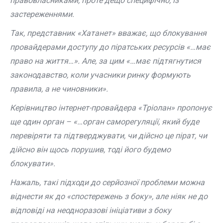
правовласниками, проте дещо специфічно, із
застереженнями.
Так, представник «Хатанет» вважає, що блокування
провайдерами доступу до піратських ресурсів «…має
право на життя…». Але, за цим «…має підтягнутися
законодавство, коли учасники ринку формують
правила, а не чиновники».
Керівництво інтернет-провайдера «Тріолан» пропонує
ще один орган – «…орган саморегуляції, який буде
перевіряти та підтверджувати, чи дійсно це пірат, чи
дійсно він щось порушив, тоді його будемо
блокувати».
Нажаль, такі підходи до серйозної проблеми можна
віднести як до «спостережень з боку», але ніяк не до
відповіді на неодноразові ініціативи з боку