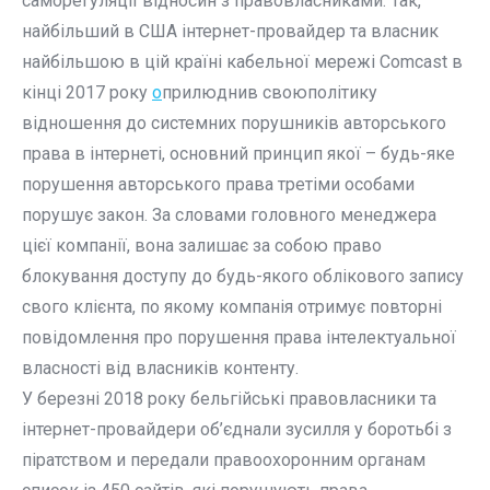
саморегуляції відносин з правовласниками. Так,
найбільший в США інтернет-провайдер та власник
найбільшою в цій країні кабельної мережі Comcast в
кінці 2017 року
о
прилюднив своюполітику
відношення до системних порушників авторського
права в інтернеті, основний принцип якої – будь-яке
порушення авторського права третіми особами
порушує закон. За словами головного менеджера
цієї компанії, вона залишає за собою право
блокування доступу до будь-якого облікового запису
свого клієнта, по якому компанія отримує повторні
повідомлення про порушення права інтелектуальної
власності від власників контенту.
У березні 2018 року бельгійські правовласники та
інтернет-провайдери об’єднали зусилля у боротьбі з
піратством и передали правоохоронним органам