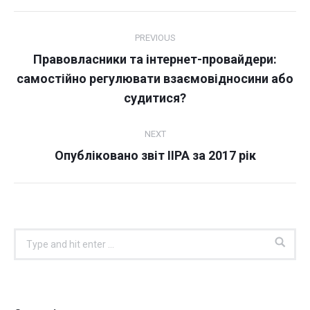
Post
PREVIOUS
navigation
Правовласники та інтернет-провайдери:
Previous
самостійно регулювати взаємовідносини або
post:
судитися?
NEXT
Next
Опубліковано звіт IIPA за 2017 рік
post:
Search: