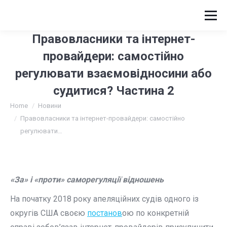
Правовласники та інтернет-
провайдери: самостійно
регулювати взаємовідносини або
судитися? Частина 2
You are here:
Home
Новини
Правовласники та інтернет-провайдери: самостійно
регулювати…
«За» і «проти» саморегуляції відношень
На початку 2018 року апеляційних судів одного із
округів США своєю
постанов
ою по конкретній