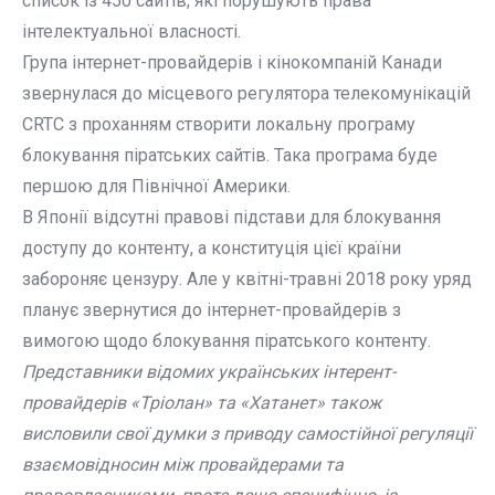
список із 450 сайтів, які порушують права
інтелектуальної власності.
Група інтернет-провайдерів і кінокомпаній Канади
звернулася до місцевого регулятора телекомунікацій
CRTC з проханням створити локальну програму
блокування піратських сайтів. Така програма буде
першою для Північної Америки.
В Японії відсутні правові підстави для блокування
доступу до контенту, а конституція цієї країни
забороняє цензуру. Але у квітні-травні 2018 року уряд
планує звернутися до інтернет-провайдерів з
вимогою щодо блокування піратського контенту.
Представники відомих українських інтерент-
провайдерів «Тріолан» та «Хатанет» також
висловили свої думки з приводу самостійної регуляції
взаємовідносин між провайдерами та