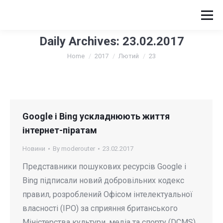
Daily Archives:
23.02.2017
You are here:
Home
2017
Лютий
23
Google і Bing ускладнюють життя
інтернет-піратам
Новини
By
moderouter
23.02.2017
Представники пошукових ресурсів Google і
Bing підписали новий добровільних кодекс
правил, розроблений Офісом інтелектуальної
власності (IPO) за сприяння британського
Міністерства культури, медіа та спорту (DCMS).