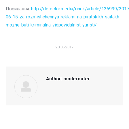
Посилання:
http://detector.media/rinok/article/126999/2017
06-15-za-rozmishchennya-reklami-na-piratskikh-saitakh-
mozhe-buti-kriminalna-vidpovidalnist-yuristi/
20.06.2017
Author:
moderouter