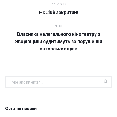
Post
PREVIOUS
navigation
Previous
HDClub закритий!
post:
NEXT
Власника нелегального кінотеатру з
Next
Яворівщини судитимуть за порушення
post:
авторських прав
Search:
Останні новини