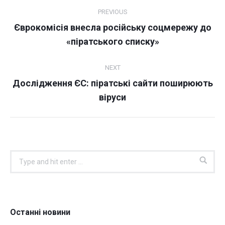
Post
PREVIOUS
navigation
Єврокомісія внесла російську соцмережу до
Previous
«піратського списку»
post:
NEXT
Дослідження ЄС: піратські сайти поширюють
Next
віруси
post:
Search:
Останні новини