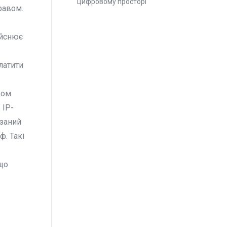
цифровому просторі
равом.
ійснює
латити
ком.
 IP-
язаний
. Такі
 що