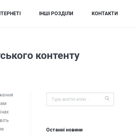
НТЕРНЕТІ
ІНШІ РОЗДІЛИ
КОНТАКТИ
тського контенту
еження
Search:
чам
їнах
віть
ем
Останні новини