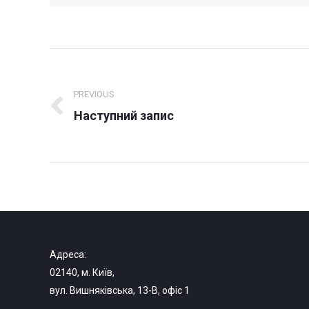
Post
navigation
PREVIOUS
Previous
Наступний запис
post:
Адреса:
02140, м. Київ,
вул. Вишняківська, 13-В, офіс 1