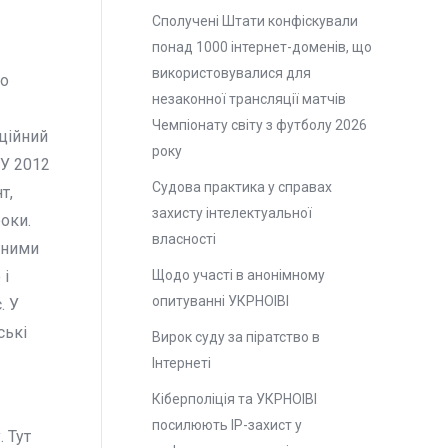
Сполучені Штати конфіскували
понад 1000 інтернет-доменів, що
використовувалися для
то
незаконної трансляції матчів
Чемпіонату світу з футболу 2026
ційний
року
 У 2012
Судова практика у справах
т,
захисту інтелектуальної
роки.
власності
аними
 і
Щодо участі в анонімному
опитуванні УКРНОІВІ
. У
ські
Вирок суду за піратство в
Інтернеті
Кіберполіція та УКРНОІВІ
посилюють ІР-захист у
 Тут