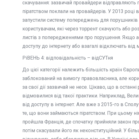
скачування: зазвичай провайдери відправляють 
піратством поклали на провайдерів. У 2013 році в
запустили систему попереджень для порушників а
користувачам, які через торрент скачують або ро
листів з попередженнями про порушення. Якщо а
доступу до інтернету або взагалі відключать від 
РіВЕНЬ 4: відповідальність – відСУТня
До цієї категорії належить більшість країн Євро
заблокований на вимогу правовласника, але корис
за свої дії зазвичай не несе. Цікаво, що в останн
відмовилися від такої практики. Наприклад, Вели
від доступу в інтернет. Але вже з 2015-го в Спо
те, що вони займаються піратством. При цьому нія
пройшла Франція, де спочатку прийняли закон про
потім скасували його як неконституційний. У біль