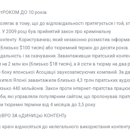
 СтРОКОМ ДО 10 років
ягає в тому, що до відповідальності притягується і той, х
є. У 2009 році був прийнятий закон про кримінальну
онтенту. Користувачеві, який незаконно розмістив інформа
(близько $100 тисяч) або тюремний термін до десяти років.
ідальність і за скачування. Завантаживши піратський контен
а 2 млн ієн (близько $18 тисяч), а й сісти в тюрму на два 
з боку японської Асоціації звукозаписуючих компаній. За д
ителі Японії завантажили близько 4,3 трлн піратських аудіо
зько 440 мільйонів. Закон проти інтернет-піратства працює
оби, які управляли популярним сайтом, що пропонував пірат
и тюремні терміни від 4 місяців до 3,5 року.
чі єВРО ЗА оДИНИЦю КОНТЕНТу
країн відносяться до нелегального використання контенту.