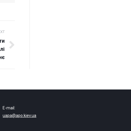
EXT
ти
лі
нє
E-mail:
uapa@apo.kiev.ua