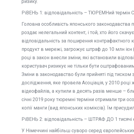
ризику.
РіВЕНЬ 1: відповідальність – ТЮРЕМНий термін
Головна особливість японського законодавства пол
роздає нелегальний контент, і той, хто його скачу
відповідальність за поширення контрафактного к
продукт в мережі, загрожує штраф до 10 млн ієн 
році в закон внесли зміни, які встановили відпов
користувач ризикує не тільки бути оштрафованим н
Зміни в законодавство були прийняті під тиском 
дослідження, яке провела Асоціація, у 2010 році ж
відеофайлів, а купили в десять разів менше – бли
січні 2019 року тюремні терміни отримали три ос
копії манги (вид японських коміксів). Їм присудил
РіВЕНЬ 2: відповідальність – ШТРАФ ДО 1 тися
У Німеччині найбільш суворо серед європейських 