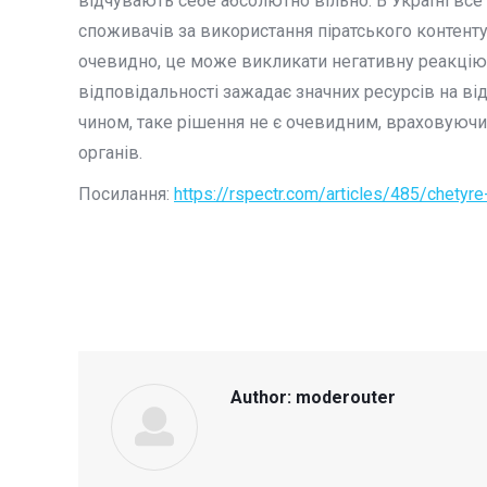
відчувають себе абсолютно вільно. В Україні все
споживачів за використання піратського контенту, 
очевидно, це може викликати негативну реакцію 
відповідальності зажадає значних ресурсів на в
чином, таке рішення не є очевидним, враховуючи
органів.
Посилання:
https://rspectr.com/articles/485/chetyre-
Author:
moderouter