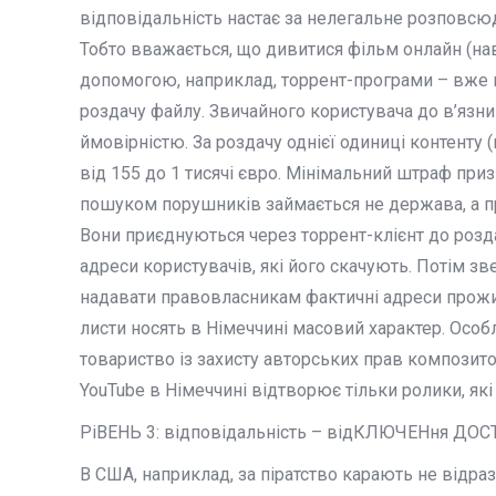
відповідальність настає за нелегальне розповс
Тобто вважається, що дивитися фільм онлайн (нав
допомогою, наприклад, торрент-програми – вже 
роздачу файлу. Звичайного користувача до в’язн
ймовірністю. За роздачу однієї одиниці контенту 
від 155 до 1 тисячі євро. Мінімальний штраф приз
пошуком порушників займається не держава, а пр
Вони приєднуються через торрент-клієнт до розд
адреси користувачів, які його скачують. Потім з
надавати правовласникам фактичні адреси прожи
листи носять в Німеччині масовий характер. Особ
товариство із захисту авторських прав композито
YouTube в Німеччині відтворює тільки ролики, які
РіВЕНЬ 3: відповідальність – відКЛЮЧЕНня ДОС
В США, наприклад, за піратство карають не відра