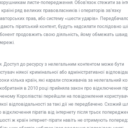
порушникам листи-попередження. Обов’язок стежити за інт
 країні ряд великих правовласників і операторів зв’язку
вторських прав, або систему «шести ударів». Передбачало
здають піратський контент, будуть надсилати послідовно ші
бонент продовжить свою діяльність, йому обмежать швид
мережі.
пи. Доступ до ресурсу з нелегальним контентом може бути
тувач ніякої кримінальної або адміністративної відповіда
і роки кілька країн, які карали споживачів за нелегальний ко
кобританія в 2010 році прийняла закон про відключення пір
лученому Королівстві перейшли на повідомлення користувач
кої відповідальності за такі дії не передбачено. Схожий ш
 відключення піратів від інтернету після трьох попереджен
шості ж країн інтернет-пірати навіть не отримують поперед