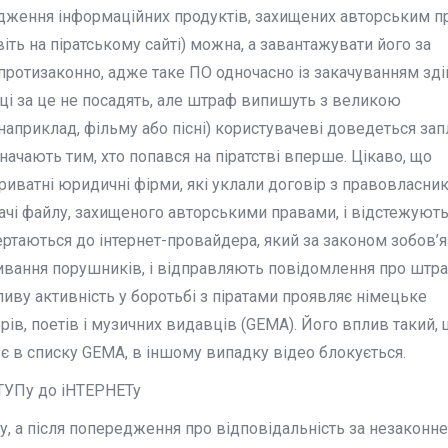
юдження інформаційних продуктів, захищених авторським п
іть на піратському сайті) можна, а завантажувати його за
протизаконно, адже таке ПО одночасно із закачуванням зд
иці за це не посадять, але штраф випишуть з великою
(наприклад, фільму або пісні) користувачеві доведеться зап
начають тим, хто попався на піратстві вперше. Цікаво, що
иватні юридичні фірми, які уклали договір з правовласни
ачі файлу, захищеного авторськими правами, і відстежують
вертаються до інтернет-провайдера, який за законом зобов’
вання порушників, і відправляють повідомлення про штраф
ливу активність у боротьбі з піратами проявляє німецьке
рів, поетів і музичних видавців (GEMA). Його вплив такий,
 є в списку GEMA, в іншому випадку відео блокується.
ТУПу до іНТЕРНЕТу
зу, а після попередження про відповідальність за незаконне