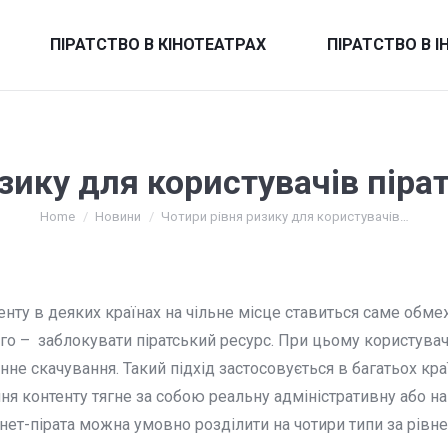
ПІРАТСТВО В КІНОТЕАТРАХ
ПІРАТСТВО В І
зику для користувачів піра
You are here:
Home
Новини
Чотири рівня ризику для користувачів…
нту в деяких країнах на чільне місце ставиться саме обм
ого – заблокувати піратський ресурс. При цьому користува
не скачування. Такий підхід застосовується в багатьох кра
ня контенту тягне за собою реальну адміністративну або на
рнет-пірата можна умовно розділити на чотири типи за рівн