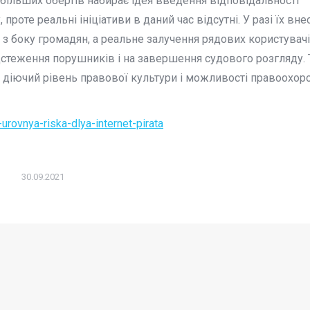
 більших обертів набирає ідея введення відповідальності
проте реальні ініціативи в даний час відсутні. У разі їх вне
з боку громадян, а реальне залучення рядових користувач
ідстеження порушників і на завершення судового розгляду.
 діючий рівень правової культури і можливості правоохор
urovnya-riska-dlya-internet-pirata
30.09.2021