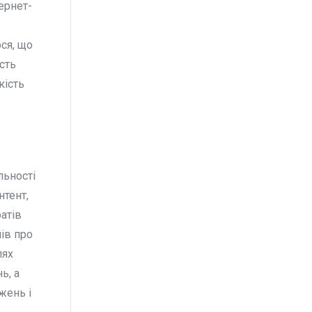
ернет-
ся, що
сть
кість
льності
нтент,
атів
ів про
лях
ь, а
жень і