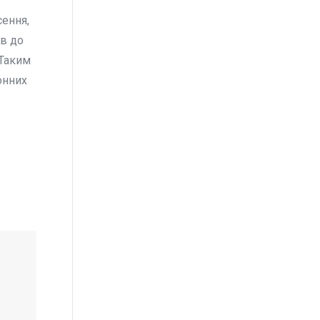
сення,
ів до
 Таким
онних