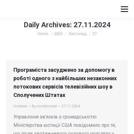
Daily Archives:
27.11.2024
You are here:
Home
2024
Листопад
27
Програміста засуджено за допомогу в
роботі одного з найбільших незаконних
потокових сервісів телевізійних шоу в
Сполучених Штатах
Новини
By
moderouter
27.11.2024
Управління зв’язків з громадськістю
Міністерства юстиції США повідомило про те,
що після двотижневого судового розгляду у