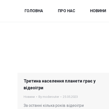
ГОЛОВНА
ПРО НАС
НОВИНИ
Третина населення планети грає у
відеоігри
Новини
By
moderouter
25.05.2023
За останні кілька років відеоігри