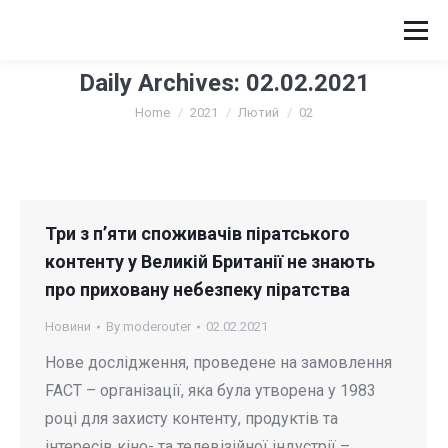
Daily Archives:
02.02.2021
You are here:
Home
2021
Лютий
02
Три з п’яти споживачів піратського
контенту у Великій Британії не знають
про приховану небезпеку піратства
Новини
By
moderouter
02.02.2021
Нове дослідження, проведене на замовлення
FACT – організації, яка була утворена у 1983
році для захисту контенту, продуктів та
інтересів кіно- та телевізійної індустрії –