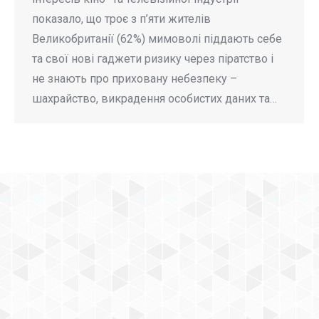
показало, що троє з п’яти жителів
Великобританії (62%) мимоволі піддають себе
та свої нові гаджети ризику через піратство і
не знають про приховану небезпеку –
шахрайство, викрадення особистих даних та…