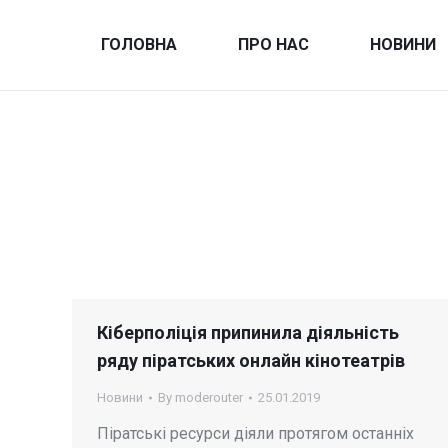
ГОЛОВНА
ПРО НАС
НОВИНИ
Кіберполіція припинила діяльність
ряду піратських онлайн кінотеатрів
Новини
By
moderouter
25.01.2019
Піратські ресурси діяли протягом останніх