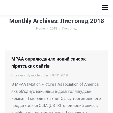
Monthly Archives:
Листопад 2018
You are here:
Home
2018
Листопад
МРАА оприлюднило новий список
піратських сайтів
Новини
By
moderouter
07.11.2018
В МРАА (Motion Pictures Association of America,
яка об’єднує найбільш відомі голлівудські
компанії) склали на запит Офісу торговельного
представника США (USTR) оновлений список
«найбільш відомих ринків». Такі списки